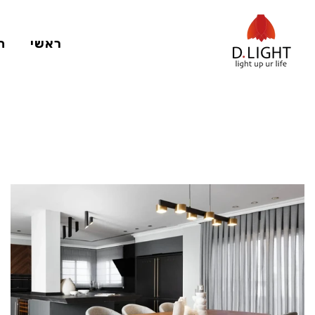
דלג
לטקסט
ראשי
ת